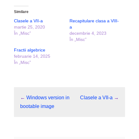
Similare
Clasele a VII-a
Recapitulare clasa a VIII-
martie 25, 2020
a
În „Misc”
decembrie 4, 2023
În „Misc”
Fractii algebrice
februarie 14, 2025
În „Misc”
←
Windows version in
Clasele a VII-a
→
bootable image