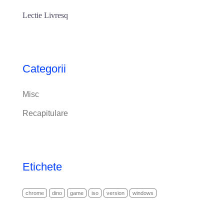
Lectie Livresq
Categorii
Misc
Recapitulare
Etichete
chrome
dino
game
iso
version
windows