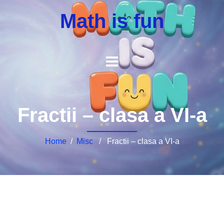
Math is fun
Fractii – clasa a VI-a
Home
/
Misc
/ Fractii – clasa a VI-a