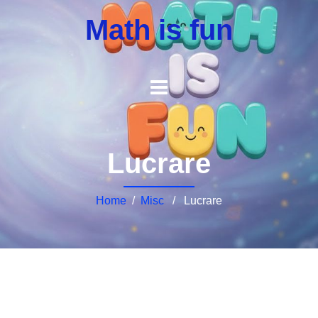
Math is fun
Lucrare
Home
/
Misc
/ Lucrare