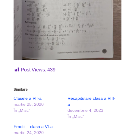
Post Views:
439
Similare
Clasele a VII-a
Recapitulare clasa a VIII-
martie 25, 2020
a
În „Misc”
decembrie 4, 2023
În „Misc”
Fractii – clasa a VI-a
martie 24, 2020