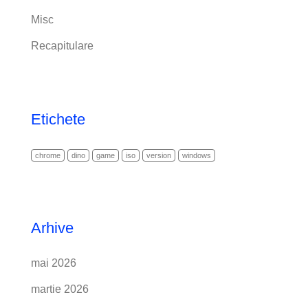
Misc
Recapitulare
Etichete
chrome
dino
game
iso
version
windows
Arhive
mai 2026
martie 2026