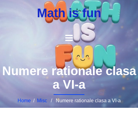
Math is fun
Numere rationale clasa
a VI-a
Home
/
Misc
/ Numere rationale clasa a VI-a