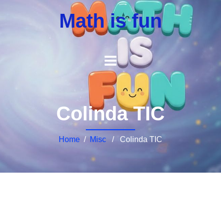
Math is fun
Colinda TIC
Home
/
Misc
/ Colinda TIC