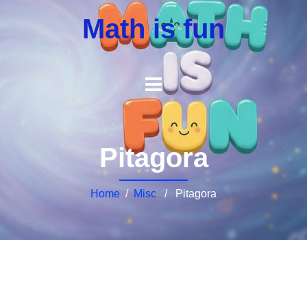
Math is fun
Pitagora
Home
/
Misc
/ Pitagora