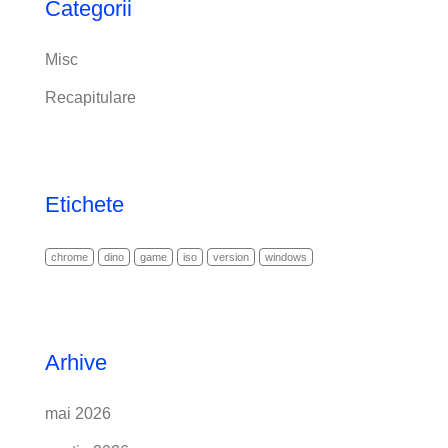
Categorii
Misc
Recapitulare
Etichete
chrome
dino
game
iso
version
windows
Arhive
mai 2026