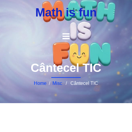
Math is fun
Cântecel TIC
Home
/
Misc
/ Cântecel TIC