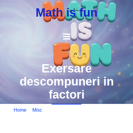
Math is fun
Exersare
descompuneri in
factori
Home
/
Misc
/ Exersare descompuneri in factori