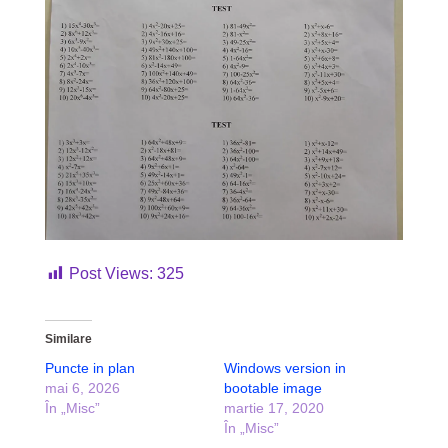
Post Views:
325
Similare
Puncte in plan
Windows version in
mai 6, 2026
bootable image
În „Misc”
martie 17, 2020
În „Misc”